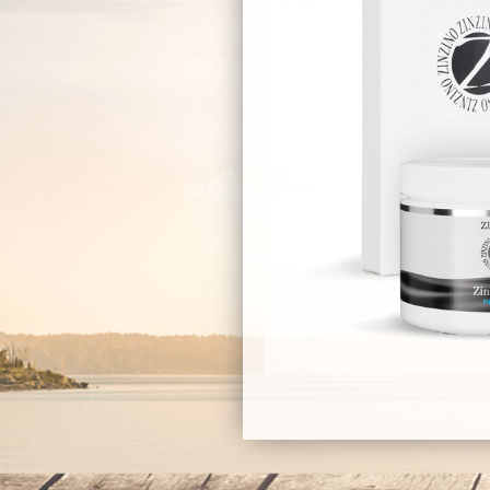
bepic shop order ketogen
roducts