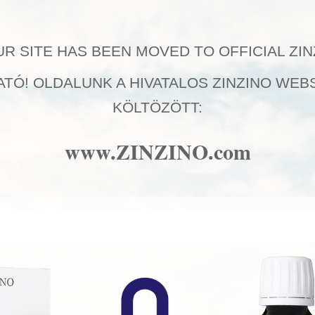
UR SITE HAS BEEN MOVED TO OFFICIAL ZI
TÓ! OLDALUNK A HIVATALOS ZINZINO WE
KÖLTÖZÖTT:
zet zavartalan működéséhez szükséges esszenciális zsírsav, mel
www.ZINZINO.com
a hosszú szénláncú, többszörösen telítetlen zsírsavak csoportjának
..