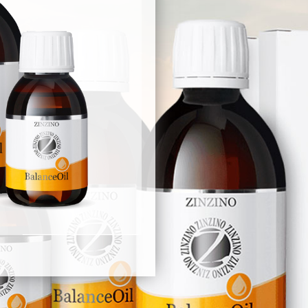
ml
ESSENT Capsules
BalanceOil AquaX, 300
ml
BalanceOil Vanilla 300
ml
BalanceOil
Orange/Lemon/Mint,
300 ml