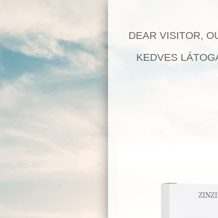
DEAR VISITOR, O
KEDVES LÁTOGA
MI AZ OMEGA 3
Az Omega 3 nem egy csodaszer, hanem a szerve
szervezetünk nem tud előállítani. Az omega-3 
összefoglaló elnevezése, amelynek erős kettős.