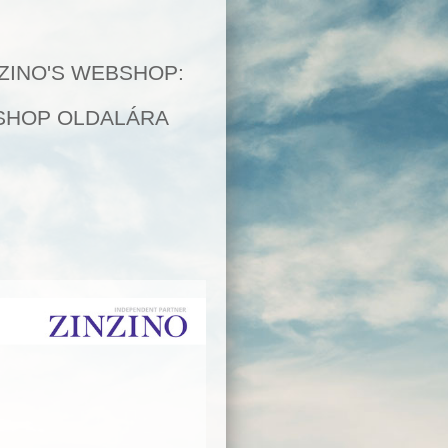
Termékek
Webshop
NZINO'S WEBSHOP:
BSHOP OLDALÁRA
yet
Termékek
BalanceOil
Orange/Lemon/Mint,
100 ml
BalanceTest, 1 csomag
BalanceOil Capsules
120 tabl
BalanceOil Vegan, 200