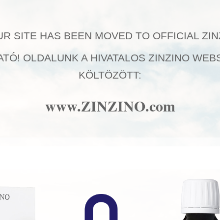
UR SITE HAS BEEN MOVED TO OFFICIAL ZI
TÓ! OLDALUNK A HIVATALOS ZINZINO WE
ényekből
KÖLTÖZÖTT:
táriánusok és a vegánok megkaphatják az egészséges omega-3 EPA
www.ZINZINO.com
rtalmaz halat?Elég csak olyan növényi élelmiszerekre támaszkodni
...