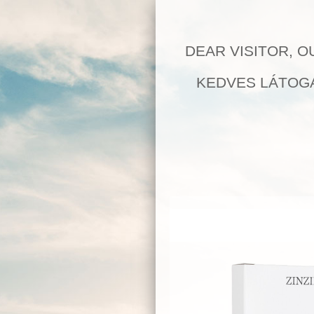
DEAR VISITOR, O
KEDVES LÁTOGA
VEGAN Omega 3 olaj növ
100% VEGAN Omega 3 olaj növényekből A vege
DHA zsírsavakat olyan étrendből, amely nem ta
mint a lenmag ahhoz, hogy megkapják azokat a