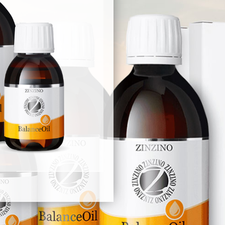
ml
ESSENT Capsules
BalanceOil AquaX, 300
ml
BalanceOil Vanilla 300
ml
BalanceOil
Orange/Lemon/Mint,
300 ml