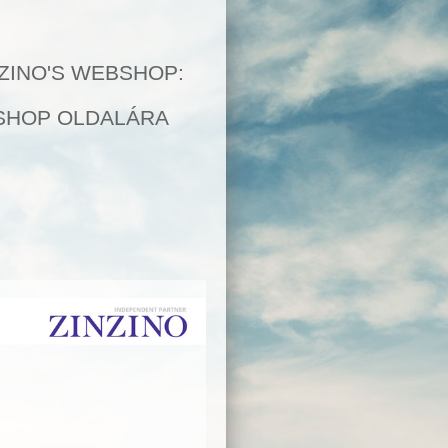
Termékek
Webshop
NZINO'S WEBSHOP:
BSHOP OLDALÁRA
 és
uk,
Termékek
BalanceOil
Orange/Lemon/Mint,
100 ml
BalanceTest, 1 csomag
BalanceOil Capsules
120 tabl
BalanceOil Vegan, 200