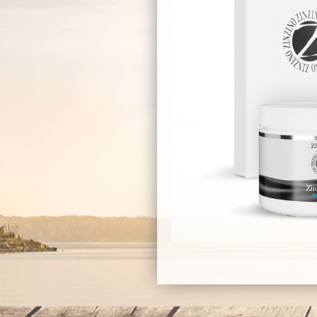
bepic shop order ketogen
roducts